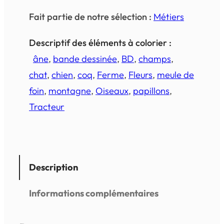
Fait partie de notre sélection :
Métiers
Descriptif des éléments à colorier :
âne
, 
bande dessinée
, 
BD
, 
champs
, 
chat
, 
chien
, 
coq
, 
Ferme
, 
Fleurs
, 
meule de
foin
, 
montagne
, 
Oiseaux
, 
papillons
, 
Tracteur
Description
Informations complémentaires