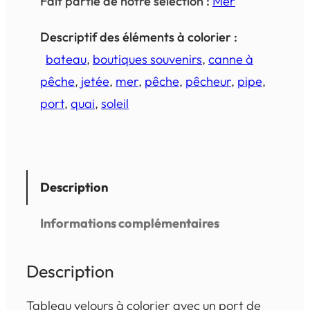
Fait partie de notre sélection :
Mer
Descriptif des éléments à colorier :
bateau
, 
boutiques souvenirs
, 
canne à
pêche
, 
jetée
, 
mer
, 
pêche
, 
pêcheur
, 
pipe
, 
port
, 
quai
, 
soleil
Description
Informations complémentaires
Description
Tableau velours à colorier avec un port de