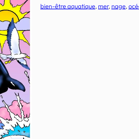
bien-être aquatique
, 
mer
, 
nage
, 
océ