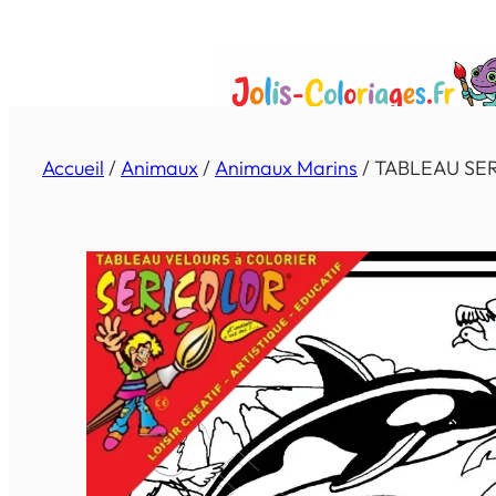
Aller
au
contenu
Accueil
/
Animaux
/
Animaux Marins
/ TABLEAU SE