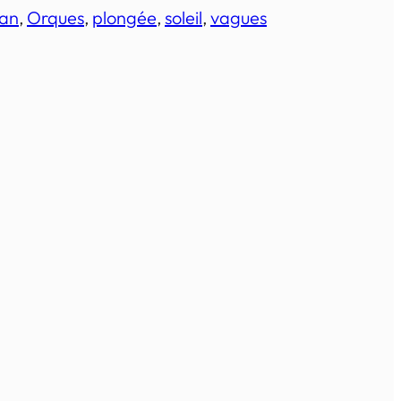
an
, 
Orques
, 
plongée
, 
soleil
, 
vagues