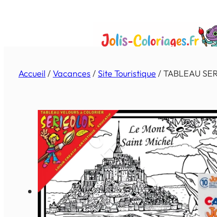
Aller
au
contenu
Accueil
/
Vacances
/
Site Touristique
/ TABLEAU SE