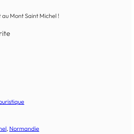
 au Mont Saint Michel !
rite
ouristique
hel
, 
Normandie