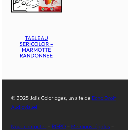
TABLEAU
SERICOLOR –
MARMOTTE
RANDONNEE
© 2025 Jolis Coloriages, un site de
Echo Droit
Audiovisuel
Nous
contacter
–
RGPD
–
Mentions légales
–