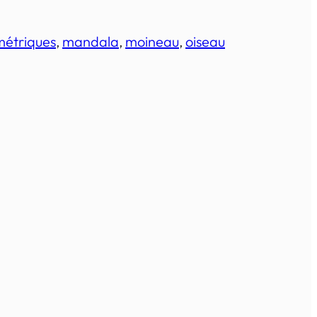
métriques
, 
mandala
, 
moineau
, 
oiseau