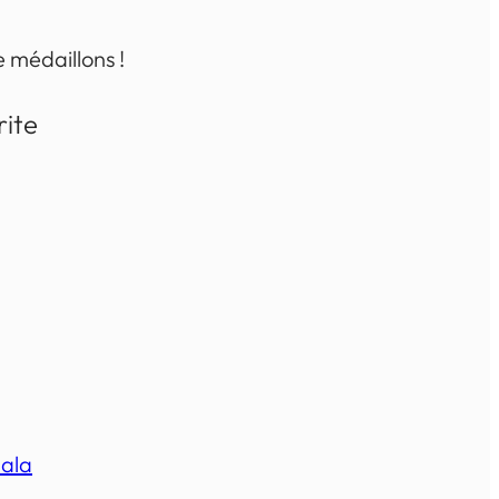
e médaillons !
rite
ala