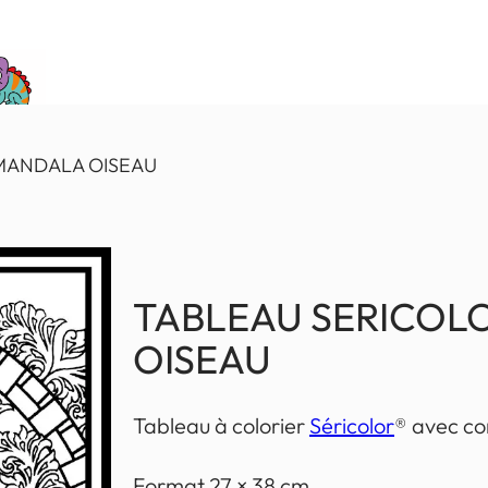
 MANDALA OISEAU
TABLEAU SERICOL
OISEAU
Tableau à colorier
Séricolor
® avec con
Format 27 × 38 cm.