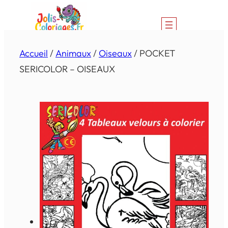
Aller
au
contenu
Accueil
/
Animaux
/
Oiseaux
/ POCKET
SERICOLOR – OISEAUX