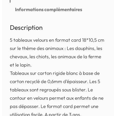
9
Informations complémentaires
,
5
Description
0
5 tableaux velours en format card 18*10,5 cm
sur le thème des animaux : Les dauphins, les
€
chevaux, les chiots, les animaux de la ferme
à
et le lapin.
1
Tableaux sur carton rigide blanc à base de
0
carton recyclé de 0,6mm d’épaisseur. Les 5
,
tableaux sont regroupés sous blister. Le
contour en velours permet aux enfants de ne
9
pas dépasser. Le format card permet une
9
utilisation facile. A partir de 3 ans.