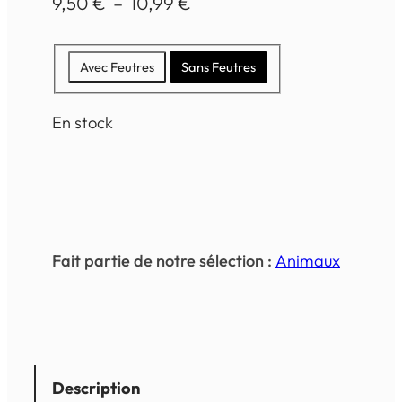
P
9,50
€
–
10,99
€
l
a
Avec Feutres
Sans Feutres
g
En stock
e
d
e
p
r
Fait partie de notre sélection :
Animaux
i
x
Description
: